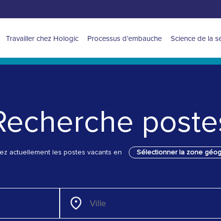
APAC
Travailler chez Hologic
Processus d’embauche
Science de la s
main
navigation
Recherche poste
sez actuellement les postes vacants en
Sélectionner la zone géo