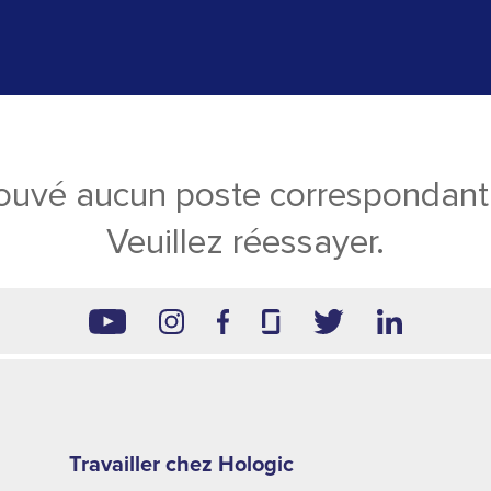
ouvé aucun poste correspondant 
Veuillez réessayer.
Footer
second
Travailler chez Hologic