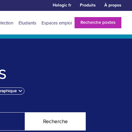
Hologic fr
Produits
À propos
Recherche postes
élection
Étudiants
Espaces emploi
s
graphique