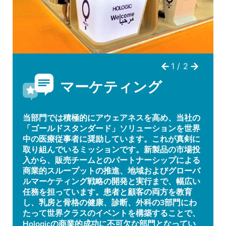
マーケティング
当部門では積極的にアウェアネスを高め、当社の
「ゴールドスタンダード」ソリューションを世界
中の医療従事者に奨励しています。これが真剣に
取り組んでいるミッションです。新製品の市場投
入から、販売チームとのパートナーシップによる
商業的スループットの推進、地域およびグローバ
ルマーケティング戦略の開発と実行まで、幅広い
任務を担っています。患者と顧客の両方を教育
し、乳房と骨格の健康、診断、外科の3部門にわ
たって世界クラスのイベントを構築することで、
Hologicの商業的成功に不可欠な部門となってい