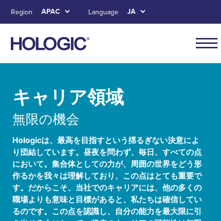
Skip
APAC
JA
Region
Language
to
main
content
APAC
main
Skip to main content
Skip to main menu tabs for megamenu
Skip to sitemap
navig
キャリア領域
無限の機会
Hologicは、最高を目指すという揺るぎない決意によ
り団結しています。昼夜を問わず、毎日、すべての点
において。集合体としての力が、周囲の世界をどう形
作るかを我々は理解しており、この点はとても重要で
す。だからこそ、当社でのキャリアには、他の多くの
職場よりも意味と目標があると、私たちは確信してい
るのです。この点を認識し、自分の能力を最大限に引